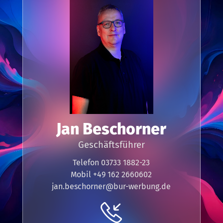
Jan Beschorner
Geschäftsführer
Telefon 03733 1882-23
Mobil +49 162 2660602
jan.beschorner@bur-werbung.de