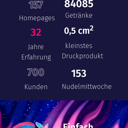
84085
157
Getränke
Homepages
2
0
,5 cm
32
kleinstes
Jahre
Druckprodukt
Erfahrung
700
153
Nudelmittwoche
Kunden
Einfach