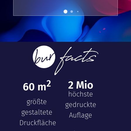
2
2
Mio
60
m
höchste
größte
gedruckte
gestaltete
Auflage
Druckfläche